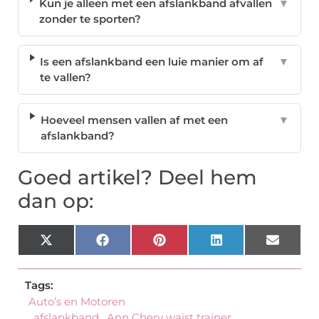
Kun je alleen met een afslankband afvallen
▼
zonder te sporten?
Is een afslankband een luie manier om af
▼
te vallen?
Hoeveel mensen vallen af met een
▼
afslankband?
Goed artikel? Deel hem
dan op:
X
Facebook
Pinterest
LinkedIn
Email
(Twitter)
Tags:
Auto’s en Motoren
,
afslankband
,
Ann Chery waist trainer