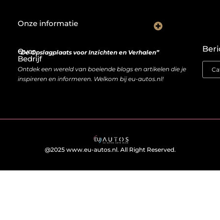
Onze informatie
Wat goede backlinks écht waard zijn (en waarom kopen soms slimmer is dan bouwen)
Van bezoeker naar bron van inkomen: hoe je website geld kan opleveren
Beri
Over
“De Opslagplaats voor Inzichten en Verhalen”
Bedrijf
Ontdek een wereld van boeiende blogs en artikelen die je
inspireren en informeren. Welkom bij eu-autos.nl!
@2025 www.eu-autos.nl. All Right Reserved.