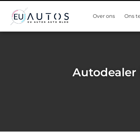
Over ons
Ons t
Autodealer 