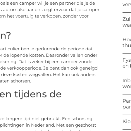
als een camper wil je een partner die je de
ve
ls automakelaar en zorgt ervoor dat je camper
 om het voertuig te verkopen, zonder voor
Zul
waa
en?
Hoe
thu
articulier ben je gedurende de periode dat
oor de lopende kosten. Daaronder vallen onder
Fys
kering. Dat is zeker bij een camper zonde
en
ns de verkoopperiode. Je bent dan ook geneigd
deze kosten wegvallen. Het kan ook anders.
Inb
aten schorsen.
won
en tijdens de
Par
pa
e langere tijd niet gebruikt. Een schorsing
Kie
rplichtingen in Nederland. Met een geschorst