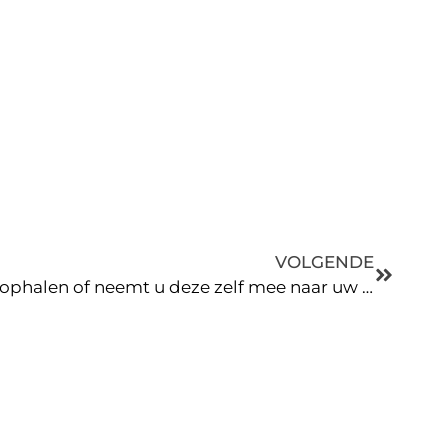
VOLGENDE
Laat u uw boot of caravan ophalen of neemt u deze zelf mee naar uw vakantiebestemming