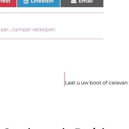
erest
LinkedIn
Email
aar
,
camper verkopen