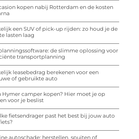
asion kopen nabij Rotterdam en de kosten
arna
elijk een SUV of pick-up rijden: zo houd je de
te lasten laag
planningssoftware: de slimme oplossing voor
iciënte transportplanning
elijk leasebedrag berekenen voor een
uwe of gebruikte auto
 Hymer camper kopen? Hier moet je op
ten voor je beslist
ke fietsendrager past het best bij jouw auto
fiets?
ine autoschade: herstellen, spuiten of