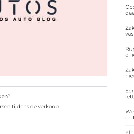
Occ
da
Zak
vas
Rit
eff
Zak
nie
Een
pen?
let
rsen tijdens de verkoop
Wel
en 
Kle