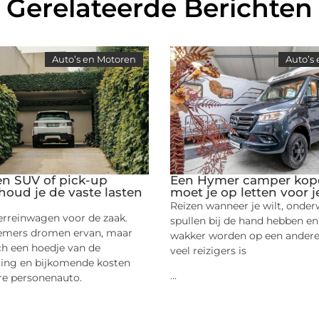
Gerelateerde Berichten
Auto’s en Motoren
Auto’s
een SUV of pick-up
Een Hymer camper kop
 houd je de vaste lasten
moet je op letten voor j
Reizen wanneer je wilt, onder
erreinwagen voor de zaak.
spullen bij de hand hebben en
emers dromen ervan, maar
wakker worden op een andere 
ch een hoedje van de
veel reizigers is
ing en bijkomende kosten
...
re personenauto.