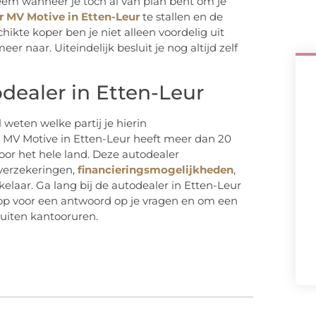
leem wanneer je toch al van plan bent om je
r MV Motive in Etten-Leur
te stallen en de
ikte koper ben je niet alleen voordelig uit
r naar. Uiteindelijk besluit je nog altijd zelf
dealer in Etten-Leur
 weten welke partij je hierin
 MV Motive in Etten-Leur heeft meer dan 20
oor het hele land. Deze autodealer
 verzekeringen,
financieringsmogelijkheden
,
elaar. Ga lang bij de autodealer in Etten-Leur
 op voor een antwoord op je vragen en om een
uiten kantooruren.