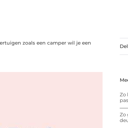
ertuigen zoals een camper wil je een
Del
Me
Zo 
pas
Zo 
de