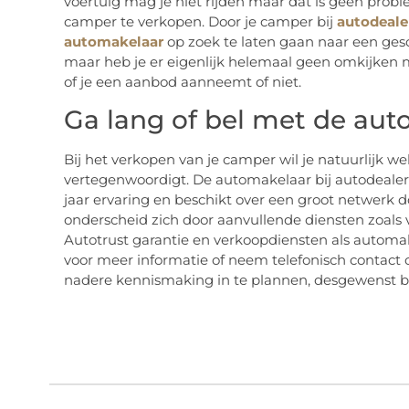
voertuig mag je niet rijden maar dat is geen prob
camper te verkopen. Door je camper bij
autodeale
automakelaar
op zoek te laten gaan naar een gesch
maar heb je er eigenlijk helemaal geen omkijken mee
of je een aanbod aanneemt of niet.
Ga lang of bel met de auto
Bij het verkopen van je camper wil je natuurlijk wel
vertegenwoordigt. De automakelaar bij autodealer
jaar ervaring en beschikt over een groot netwerk d
onderscheid zich door aanvullende diensten zoals
Autotrust garantie en verkoopdiensten als automak
voor meer informatie of neem telefonisch contact
nadere kennismaking in te plannen, desgewenst b