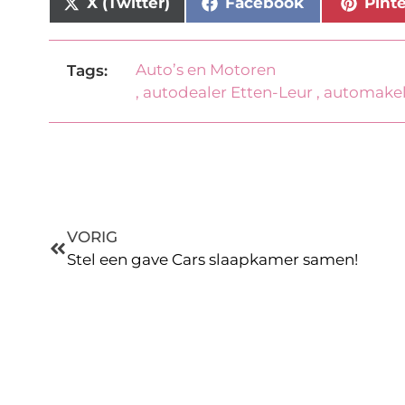
X (Twitter)
Facebook
Pint
Auto’s en Motoren
Tags:
,
autodealer Etten-Leur
,
automakel
VORIG
Stel een gave Cars slaapkamer samen!