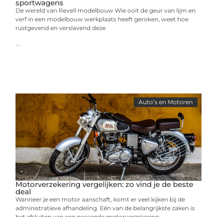
sportwagens
De wereld van Revell modelbouw Wie ooit de geur van lijm en
verf in een modelbouw werkplaats heeft geroken, weet hoe
rustgevend en verslavend deze
...
Auto’s en Motoren
Motorverzekering vergelijken: zo vind je de beste
deal
Wanneer je een motor aanschaft, komt er veel kijken bij de
administratieve afhandeling. Eén van de belangrijkste zaken is
het afsluiten van een passende motorverzekering.