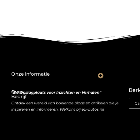
Onze informatie
Wat goede backlinks écht waard zijn (en waarom kopen soms slimmer is dan bouwen)
Van bezoeker naar bron van inkomen: hoe je website geld kan opleveren
Beri
Over
“De Opslagplaats voor Inzichten en Verhalen”
Bedrijf
Ontdek een wereld van boeiende blogs en artikelen die je
inspireren en informeren. Welkom bij eu-autos.nl!