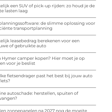
elijk een SUV of pick-up rijden: zo houd je de
te lasten laag
planningssoftware: de slimme oplossing voor
iciënte transportplanning
elijk leasebedrag berekenen voor een
uwe of gebruikte auto
 Hymer camper kopen? Hier moet je op
ten voor je beslist
ke fietsendrager past het best bij jouw auto
fiets?
ine autoschade: herstellen, spuiten of
rvangen?
len zonnepanelen na 2027 nog de moeite