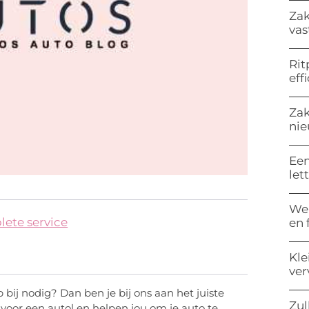
Zak
vas
Rit
eff
Zak
nie
Een
let
Wel
ete service
en 
Kle
ve
bij nodig? Dan ben je bij ons aan het juiste
Zul
n voor een autol en helpen jou om je auto te