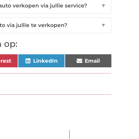
uto verkopen via jullie service?
▼
o via jullie te verkopen?
▼
 op:
erest
LinkedIn
Email