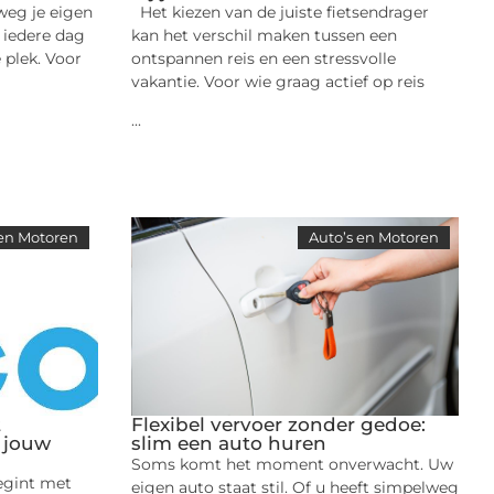
weg je eigen
Het kiezen van de juiste fietsendrager
 iedere dag
kan het verschil maken tussen een
plek. Voor
ontspannen reis en een stressvolle
vakantie. Voor wie graag actief op reis
...
 en Motoren
Auto’s en Motoren
t
Flexibel vervoer zonder gedoe:
r jouw
slim een auto huren
Soms komt het moment onverwacht. Uw
begint met
eigen auto staat stil. Of u heeft simpelweg