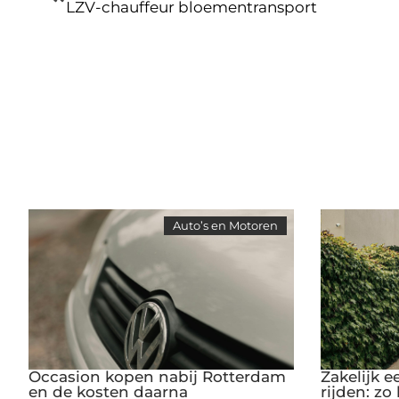
LZV-chauffeur bloementransport
Auto’s en Motoren
Occasion kopen nabij Rotterdam
Zakelijk 
en de kosten daarna
rijden: zo