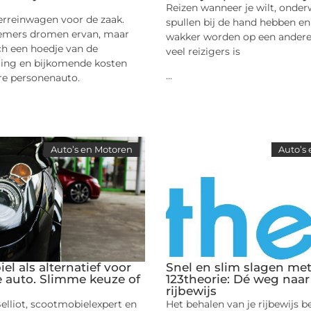
Reizen wanneer je wilt, onder
erreinwagen voor de zaak.
spullen bij de hand hebben en
emers dromen ervan, maar
wakker worden op een andere 
ch een hoedje van de
veel reizigers is
ing en bijkomende kosten
...
re personenauto.
Auto’s en Motoren
Auto’s
l als alternatief voor
Snel en slim slagen me
 auto. Slimme keuze of
123theorie: Dé weg naa
rijbewijs
lliot, scootmobielexpert en
Het behalen van je rijbewijs 