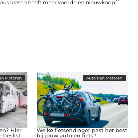
sbus leasen heeft meer voordelen nieuwkoop
 en Motoren
Auto’s en Motoren
en? Hier
Welke fietsendrager past het best
e beslist
bij jouw auto en fiets?