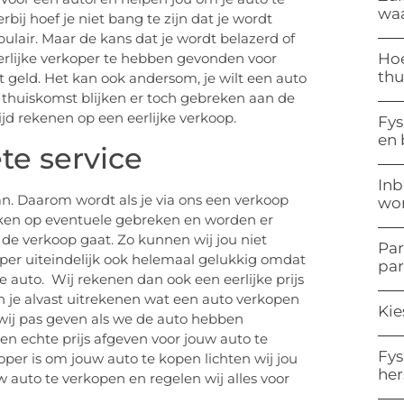
waa
erbij hoef je niet bang te zijn dat je wordt
pulair. Maar de kans dat je wordt belazerd of
Hoe
 eerlijke verkoper te hebben gevonden voor
thu
 geld. Het kan ook andersom, je wilt een auto
thuiskomst blijken er toch gebreken aan de
ijd rekenen op een eerlijke verkoop.
Fys
en
te service
Inb
. Daarom wordt als je via ons een verkoop
won
eken op eventuele gebreken en worden er
de verkoop gaat. Zo kunnen wij jou niet
Par
oper uiteindelijk ook helemaal gelukkig omdat
pa
 auto. Wij rekenen dan ook een eerlijke prijs
 je alvast uitrekenen wat een auto verkopen
Kie
wij pas geven als we de auto hebben
n echte prijs afgeven voor jouw auto te
Fys
per is om jouw auto te kopen lichten wij jou
her
 auto te verkopen en regelen wij alles voor