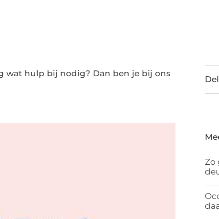
 wat hulp bij nodig? Dan ben je bij ons
Del
Me
Zo 
de
Occ
da