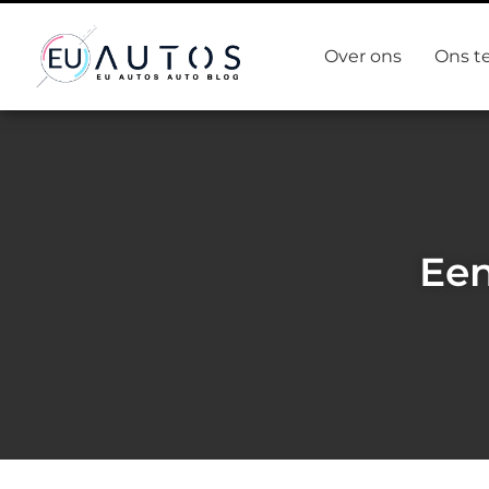
Over ons
Ons t
Een