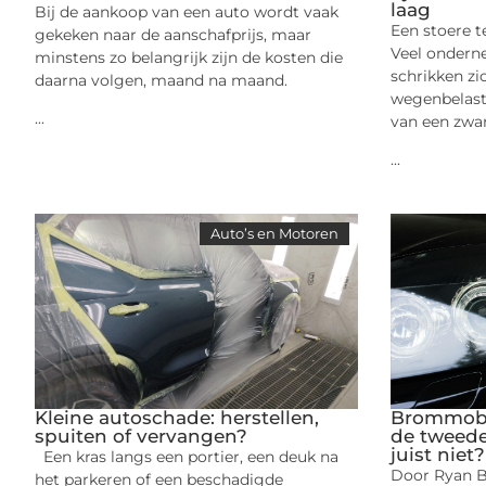
laag
Bij de aankoop van een auto wordt vaak
Een stoere t
gekeken naar de aanschafprijs, maar
Veel ondern
minstens zo belangrijk zijn de kosten die
schrikken zi
daarna volgen, maand na maand.
wegenbelast
...
van een zwa
...
Auto’s en Motoren
Kleine autoschade: herstellen,
Brommobie
spuiten of vervangen?
de tweede
juist niet?
Een kras langs een portier, een deuk na
Door Ryan Be
het parkeren of een beschadigde