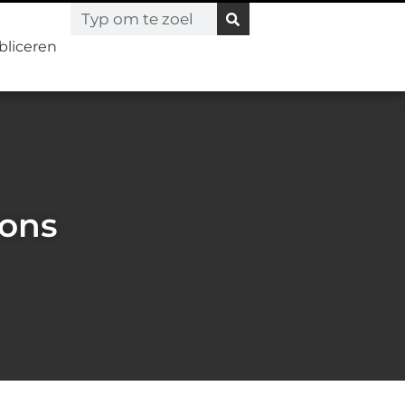
bliceren
 ons