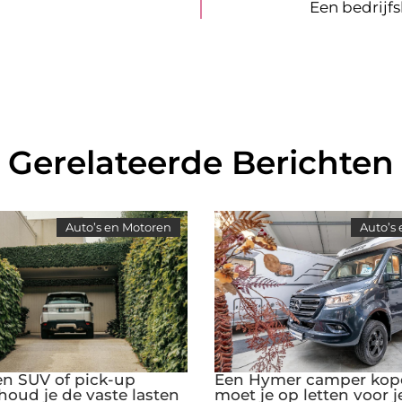
Een bedrijf
Gerelateerde Berichten
Auto’s en Motoren
Auto’s
een SUV of pick-up
Een Hymer camper kop
 houd je de vaste lasten
moet je op letten voor j