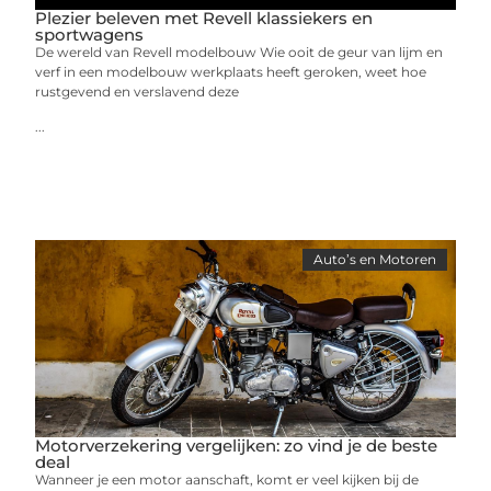
Plezier beleven met Revell klassiekers en
sportwagens
De wereld van Revell modelbouw Wie ooit de geur van lijm en
verf in een modelbouw werkplaats heeft geroken, weet hoe
rustgevend en verslavend deze
...
Auto’s en Motoren
Motorverzekering vergelijken: zo vind je de beste
deal
Wanneer je een motor aanschaft, komt er veel kijken bij de