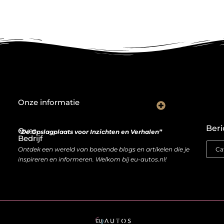
Onze informatie
Wat goede backlinks écht waard zijn (en waarom kopen soms slimmer is dan bouwen)
Van bezoeker naar bron van inkomen: hoe je website geld kan opleveren
Beri
Over
“De Opslagplaats voor Inzichten en Verhalen”
Bedrijf
Ontdek een wereld van boeiende blogs en artikelen die je
inspireren en informeren. Welkom bij eu-autos.nl!