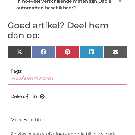
In hoeveel verschillende maten zijn Dacia
▼
automatten beschikbaar?
Goed artikel? Deel hem
dan op:
X
Facebook
Pinterest
LinkedIn
Email
(Twitter)
Tags:
Auto’s en Motoren
Delen:
Meer Berichten
Zo kies je een stofzuigerslang die bij jouw werk