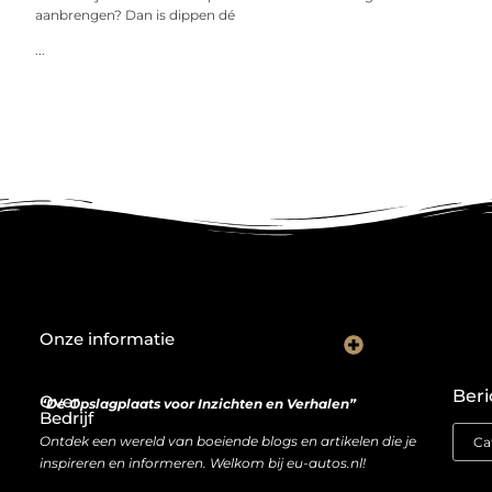
aanbrengen? Dan is dippen dé
...
Onze informatie
Wat goede backlinks écht waard zijn (en waarom kopen soms slimmer is dan bouwen)
Van bezoeker naar bron van inkomen: hoe je website geld kan opleveren
Beri
Over
“De Opslagplaats voor Inzichten en Verhalen”
Bedrijf
Ontdek een wereld van boeiende blogs en artikelen die je
inspireren en informeren. Welkom bij eu-autos.nl!