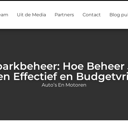
eam
Uit de Media
Partners
Contact
Blog pu
arkbeheer: Hoe Beheer 
n Effectief en Budgetvr
Auto’s En Motoren