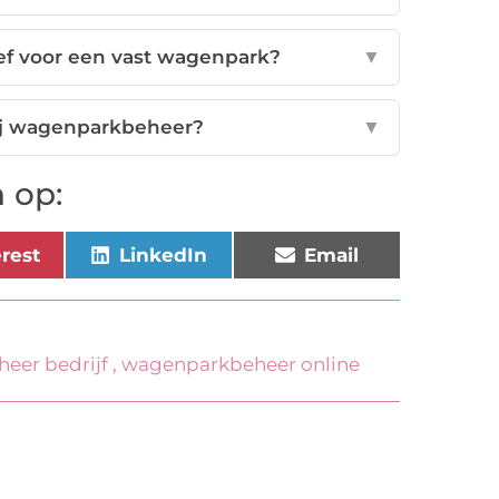
ief voor een vast wagenpark?
▼
ij wagenparkbeheer?
▼
 op:
erest
LinkedIn
Email
eer bedrijf
,
wagenparkbeheer online