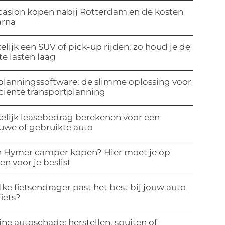
asion kopen nabij Rotterdam en de kosten
arna
elijk een SUV of pick-up rijden: zo houd je de
te lasten laag
planningssoftware: de slimme oplossing voor
iciënte transportplanning
elijk leasebedrag berekenen voor een
uwe of gebruikte auto
 Hymer camper kopen? Hier moet je op
ten voor je beslist
ke fietsendrager past het best bij jouw auto
fiets?
ine autoschade: herstellen, spuiten of