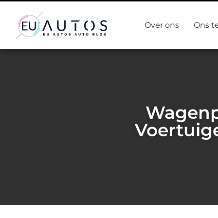
Over ons
Ons t
Wagenp
Voertuige