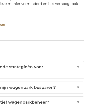
p deze manier verminderd en het verhoogt ook
er/
nde strategieën voor
▼
 mijn wagenpark besparen?
▼
ctief wagenparkbeheer?
▼