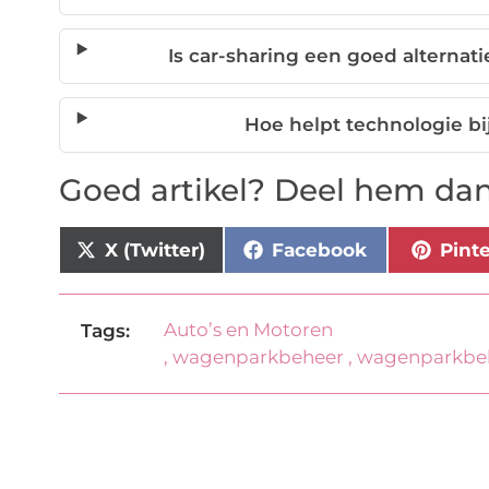
Is car-sharing een goed alternat
Hoe helpt technologie b
Goed artikel? Deel hem dan
X (Twitter)
Facebook
Pint
Auto’s en Motoren
Tags:
,
wagenparkbeheer
,
wagenparkbeh