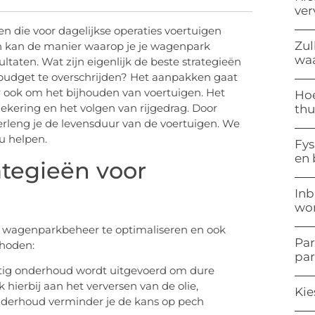
ve
en die voor dagelijkse operaties voertuigen
Zul
en kan de manier waarop je je wagenpark
waa
ltaten. Wat zijn eigenlijk de beste strategieën
 budget te overschrijden? Het aanpakken gaat
r ook om het bijhouden van voertuigen. Het
Hoe
kering en het volgen van rijgedrag. Door
thu
erleng je de levensduur van de voertuigen. We
u helpen.
Fys
en
tegieën voor
Inb
won
t wagenparkbeheer te optimaliseren en ook
Par
thoden:
pa
atig onderhoud wordt uitgevoerd om dure
hierbij aan het verversen van de olie,
Kie
nderhoud verminder je de kans op pech