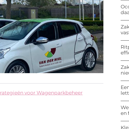
Occ
da
Zak
vas
Rit
eff
Zak
nie
Een
trategieën voor Wagenparkbeheer
let
Wel
en 
Kle