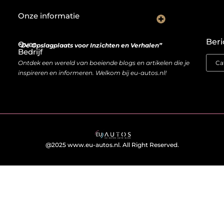
Onze informatie
Wat goede backlinks écht waard zijn (en waarom kopen soms slimmer is dan bouwen)
Van bezoeker naar bron van inkomen: hoe je website geld kan opleveren
Beri
Over
“De Opslagplaats voor Inzichten en Verhalen”
Bedrijf
Ontdek een wereld van boeiende blogs en artikelen die je
inspireren en informeren. Welkom bij eu-autos.nl!
@2025 www.eu-autos.nl. All Right Reserved.