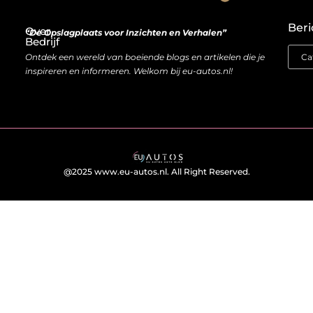
Wat goede backlinks écht waard zijn (en waarom kopen soms slimmer is dan bouwen)
Van bezoeker naar bron van inkomen: hoe je website geld kan opleveren
Beri
Over
“De Opslagplaats voor Inzichten en Verhalen”
Bedrijf
Ontdek een wereld van boeiende blogs en artikelen die je
inspireren en informeren. Welkom bij eu-autos.nl!
@2025 www.eu-autos.nl. All Right Reserved.