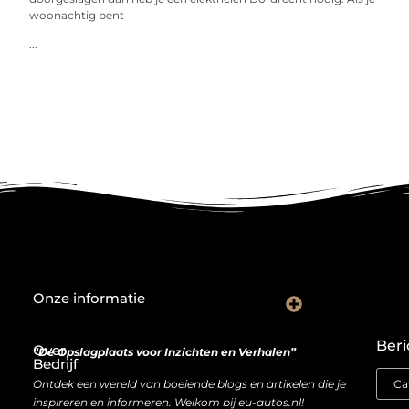
woonachtig bent
...
Onze informatie
Wat goede backlinks écht waard zijn (en waarom kopen soms slimmer is dan bouwen)
Van bezoeker naar bron van inkomen: hoe je website geld kan opleveren
Beri
Over
“De Opslagplaats voor Inzichten en Verhalen”
Bedrijf
Ontdek een wereld van boeiende blogs en artikelen die je
inspireren en informeren. Welkom bij eu-autos.nl!