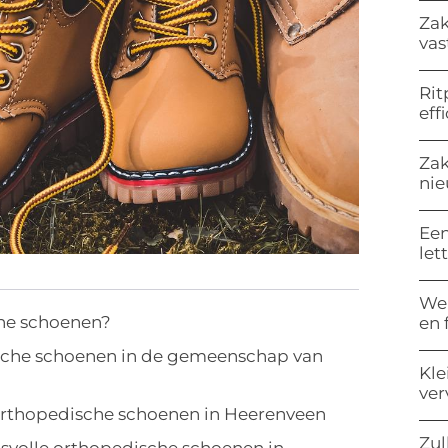
Zak
vas
Rit
eff
Zak
nie
Een
let
Wel
che schoenen?
en 
ische schoenen in de gemeenschap van
Kle
ve
e orthopedische schoenen in Heerenveen
Zul
tsvolle orthopedische schoenen in