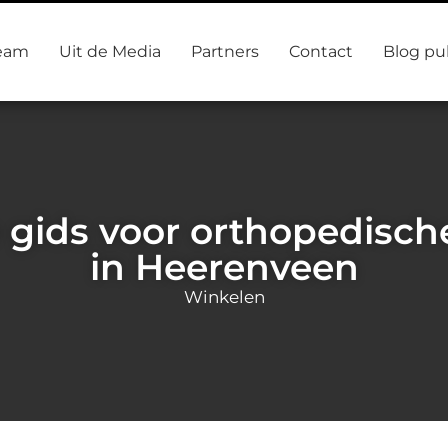
eam
Uit de Media
Partners
Contact
Blog pu
 gids voor orthopedisc
in Heerenveen
Winkelen