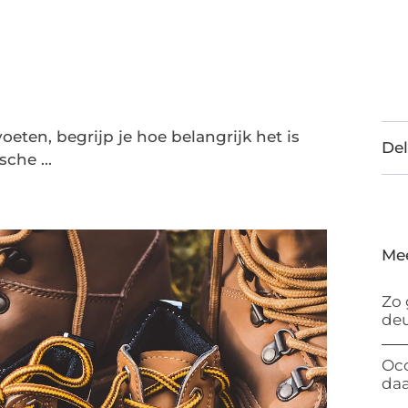
oeten, begrijp je hoe belangrijk het is
Del
che ...
Me
Zo 
de
Occ
da