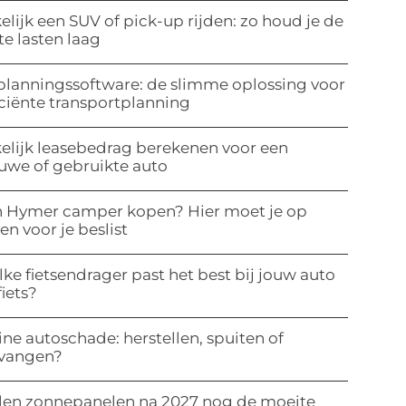
elijk een SUV of pick-up rijden: zo houd je de
te lasten laag
planningssoftware: de slimme oplossing voor
iciënte transportplanning
elijk leasebedrag berekenen voor een
uwe of gebruikte auto
 Hymer camper kopen? Hier moet je op
ten voor je beslist
ke fietsendrager past het best bij jouw auto
fiets?
ine autoschade: herstellen, spuiten of
rvangen?
len zonnepanelen na 2027 nog de moeite