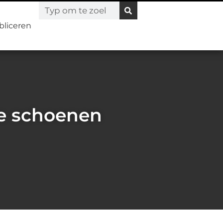
bliceren
he schoenen