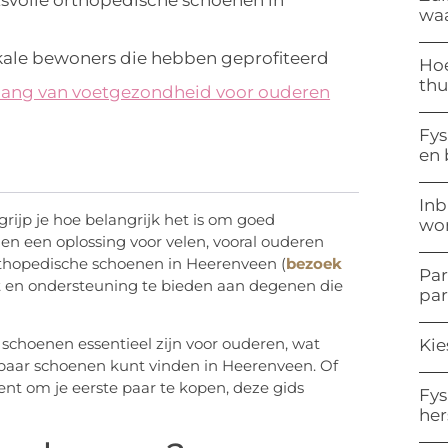
waa
kale bewoners die hebben geprofiteerd
Hoe
thu
lang van voetgezondheid voor ouderen
Fys
en
Inb
grijp je hoe belangrijk het is om goed
won
n een oplossing voor velen, vooral ouderen
thopedische schoenen in Heerenveen (
bezoek
Par
t en ondersteuning te bieden aan degenen die
pa
schoenen essentieel zijn voor ouderen, wat
Kie
 paar schoenen kunt vinden in Heerenveen. Of
ent om je eerste paar te kopen, deze gids
Fys
her