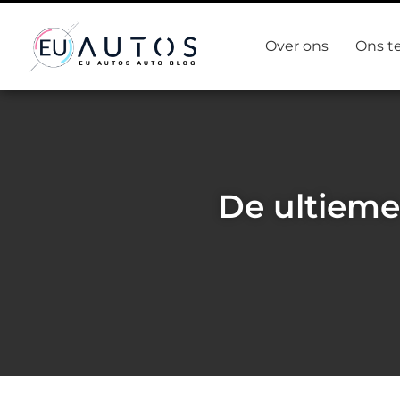
Over ons
Ons t
De ultieme