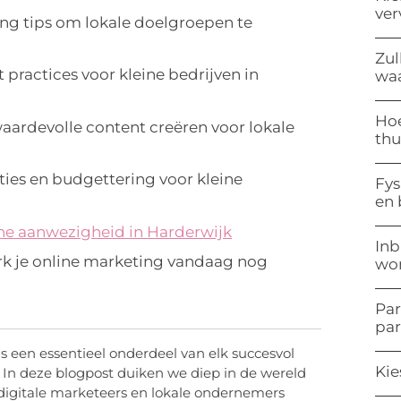
ve
ng tips om lokale doelgroepen te
Zul
practices voor kleine bedrijven in
waa
Hoe
aardevolle content creëren voor lokale
thu
ties en budgettering voor kleine
Fys
en
ne aanwezigheid in Harderwijk
Inb
rk je online marketing vandaag nog
won
Par
pa
 is een essentieel onderdeel van elk succesvol
Kie
k. In deze blogpost duiken we diep in de wereld
 digitale marketeers en lokale ondernemers