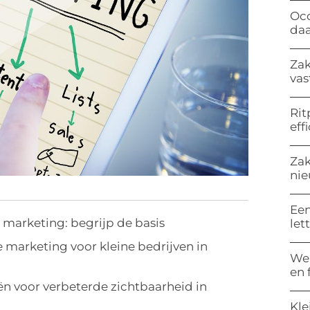
Occ
da
Zak
vas
Rit
eff
Zak
nie
Een
e marketing: begrijp de basis
let
 marketing voor kleine bedrijven in
Wel
en 
ën voor verbeterde zichtbaarheid in
Kle