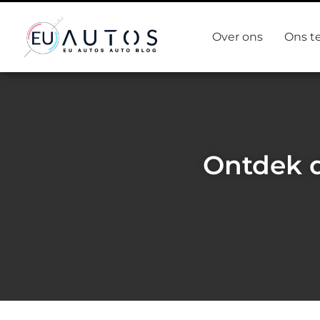
Over ons
Ons t
Ontdek d