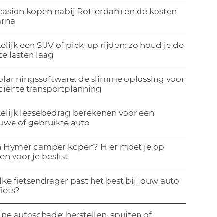
asion kopen nabij Rotterdam en de kosten
arna
elijk een SUV of pick-up rijden: zo houd je de
te lasten laag
planningssoftware: de slimme oplossing voor
iciënte transportplanning
elijk leasebedrag berekenen voor een
uwe of gebruikte auto
 Hymer camper kopen? Hier moet je op
ten voor je beslist
ke fietsendrager past het best bij jouw auto
fiets?
ine autoschade: herstellen, spuiten of