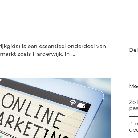
jkgids) is een essentieel onderdeel van
Del
markt zoals Harderwijk. In ...
Me
Zo 
pas
Zo 
de