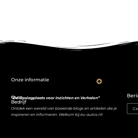
Onze informatie
Wat goede backlinks écht waard zijn (en waarom kopen soms slimmer is dan bouwen)
Van bezoeker naar bron van inkomen: hoe je website geld kan opleveren
Beri
Over
“De Opslagplaats voor Inzichten en Verhalen”
Bedrijf
Ontdek een wereld van boeiende blogs en artikelen die je
inspireren en informeren. Welkom bij eu-autos.nl!