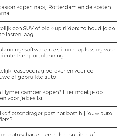
asion kopen nabij Rotterdam en de kosten
arna
elijk een SUV of pick-up rijden: zo houd je de
te lasten laag
planningssoftware: de slimme oplossing voor
iciënte transportplanning
elijk leasebedrag berekenen voor een
uwe of gebruikte auto
 Hymer camper kopen? Hier moet je op
ten voor je beslist
ke fietsendrager past het best bij jouw auto
fiets?
ine autoschade: herstellen, spuiten of