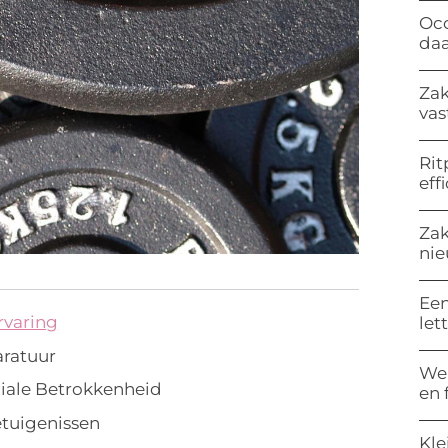
Occ
da
Zak
vas
Rit
eff
Zak
nie
Een
rvaring
let
aratuur
Wel
ale Betrokkenheid
en 
etuigenissen
Kle