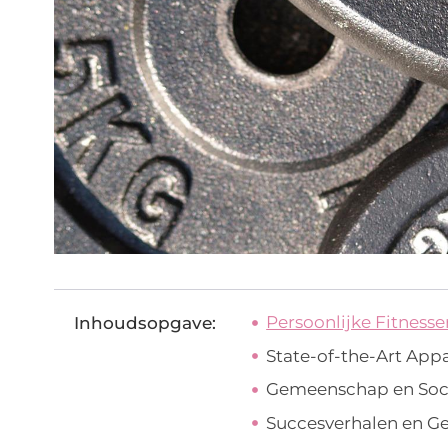
Persoonlijke Fitnesse
Inhoudsopgave:
State-of-the-Art App
Gemeenschap en Soci
Succesverhalen en G