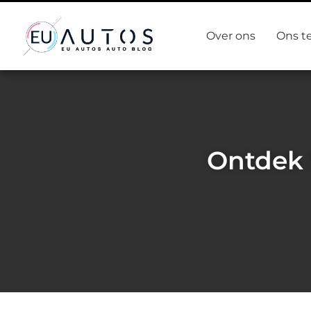
Over ons
Ons t
Ontdek 