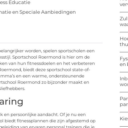
ess Educatie
ve
atie en Speciale Aanbiedingen
Zul
waa
Hoe
thu
elangrijker worden, spelen sportscholen een
nsstijl. Sportschool Roermond is hier om de
Fys
ken van hun fitnessdoelen en het verbeteren
en
Roermond, biedt deze sportschool state-of-
rogramma’s en een warme, ondersteunende
Inb
rtschool Roermond zo bijzonder maakt en
won
liefhebbers.
aring
Par
pa
 en persoonlijke aandacht. Of je nu een
Kie
ol biedt fitnessplannen die zijn afgestemd op
eleiding van ervaren personal trainers die je