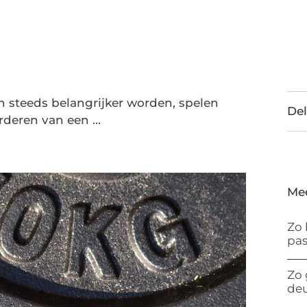
n steeds belangrijker worden, spelen
Del
rderen van een ...
Me
Zo 
pas
Zo 
de