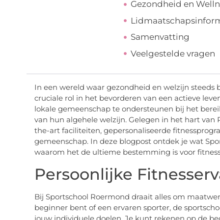
Gezondheid en Welln
Lidmaatschapsinform
Samenvatting
Veelgestelde vragen
In een wereld waar gezondheid en welzijn steeds b
cruciale rol in het bevorderen van een actieve leve
lokale gemeenschap te ondersteunen bij het berei
van hun algehele welzijn. Gelegen in het hart van 
the-art faciliteiten, gepersonaliseerde fitnessp
gemeenschap. In deze blogpost ontdek je wat Spo
waarom het de ultieme bestemming is voor fitness
Persoonlijke Fitnesserv
Bij Sportschool Roermond draait alles om maatwerk
beginner bent of een ervaren sporter, de sportscho
jouw individuele doelen. Je kunt rekenen op de beg