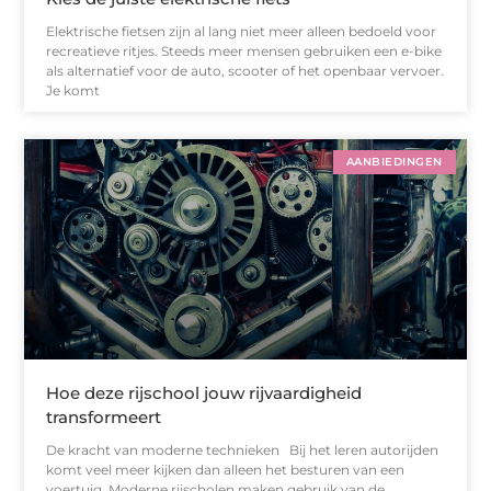
Elektrische fietsen zijn al lang niet meer alleen bedoeld voor
recreatieve ritjes. Steeds meer mensen gebruiken een e-bike
als alternatief voor de auto, scooter of het openbaar vervoer.
Je komt
AANBIEDINGEN
Hoe deze rijschool jouw rijvaardigheid
transformeert
De kracht van moderne technieken Bij het leren autorijden
komt veel meer kijken dan alleen het besturen van een
voertuig. Moderne rijscholen maken gebruik van de