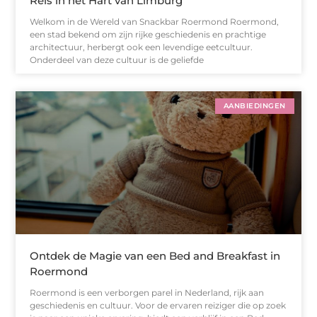
Reis in het Hart van Limburg
Welkom in de Wereld van Snackbar Roermond Roermond,
een stad bekend om zijn rijke geschiedenis en prachtige
architectuur, herbergt ook een levendige eetcultuur.
Onderdeel van deze cultuur is de geliefde
AANBIEDINGEN
Ontdek de Magie van een Bed and Breakfast in
Roermond
Roermond is een verborgen parel in Nederland, rijk aan
geschiedenis en cultuur. Voor de ervaren reiziger die op zoek