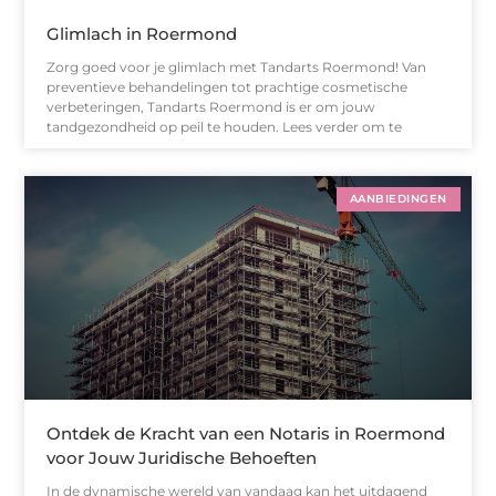
Glimlach in Roermond
Zorg goed voor je glimlach met Tandarts Roermond! Van
preventieve behandelingen tot prachtige cosmetische
verbeteringen, Tandarts Roermond is er om jouw
tandgezondheid op peil te houden. Lees verder om te
AANBIEDINGEN
Ontdek de Kracht van een Notaris in Roermond
voor Jouw Juridische Behoeften
In de dynamische wereld van vandaag kan het uitdagend