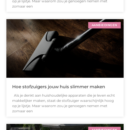
op je lijstje. Maar waarom zou je genoegen nemen met
zomaar een
AANBIEDINGEN
Hoe stofzuigers jouw huis slimmer maken
Als je denkt aan huishoudelijke apparaten die je leven echt
makkelijker maken, staat de stofzuiger waarschijnlijk hoog
op je lijstje. Maar waarom zou je genoegen nemen met
zomaar een
AANBIEDINGEN