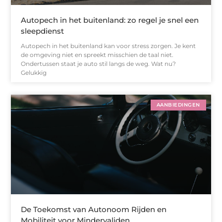
Autopech in het buitenland: zo regel je snel een
sleepdienst
Autopech in het buitenland kan voor stress zorgen. Je kent
de omgeving niet en spreekt misschien de taal niet.
Ondertussen staat je auto stil langs de weg. Wat nu?
Gelukkig
AANBIEDINGEN
De Toekomst van Autonoom Rijden en
Mobiliteit voor Mindervaliden