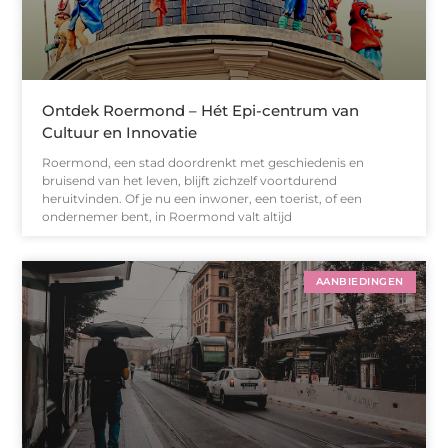
Ontdek Roermond – Hét Epi-centrum van
Cultuur en Innovatie
Roermond, een stad doordrenkt met geschiedenis en
bruisend van het leven, blijft zichzelf voortdurend
heruitvinden. Of je nu een inwoner, een toerist, of een
ondernemer bent, in Roermond valt altijd
AANBIEDINGEN