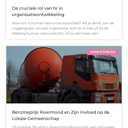
De cruciale rol van hr in
organisatieontwikkeling
Waarom is human resources essentieel? Als je denkt aan de
ruggengraat van een organisatie, kom je al snel uit bij de
afdeling human resources (hr). Hr is veel meer dan
AANBIEDINGEN
Benzineprijs Roermond en Zijn Invloed op de
Lokale Gemeenschap
De Huidige Situatie in Roermond Roermond, een pittoreske