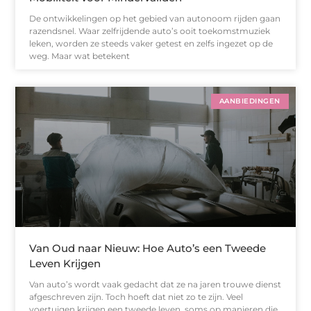
De ontwikkelingen op het gebied van autonoom rijden gaan
razendsnel. Waar zelfrijdende auto’s ooit toekomstmuziek
leken, worden ze steeds vaker getest en zelfs ingezet op de
weg. Maar wat betekent
AANBIEDINGEN
Van Oud naar Nieuw: Hoe Auto’s een Tweede
Leven Krijgen
Van auto’s wordt vaak gedacht dat ze na jaren trouwe dienst
afgeschreven zijn. Toch hoeft dat niet zo te zijn. Veel
voertuigen krijgen een tweede leven, soms op manieren die