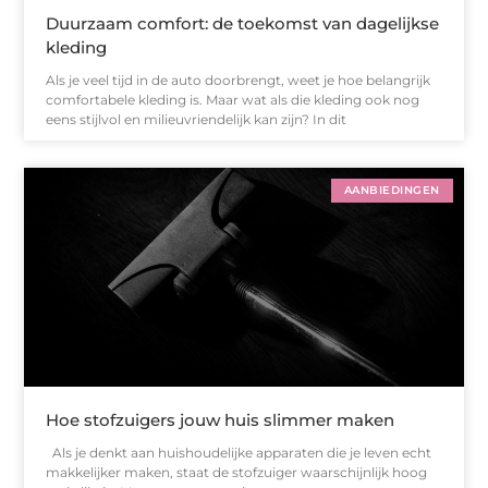
Duurzaam comfort: de toekomst van dagelijkse
kleding
Als je veel tijd in de auto doorbrengt, weet je hoe belangrijk
comfortabele kleding is. Maar wat als die kleding ook nog
eens stijlvol en milieuvriendelijk kan zijn? In dit
AANBIEDINGEN
Hoe stofzuigers jouw huis slimmer maken
Als je denkt aan huishoudelijke apparaten die je leven echt
makkelijker maken, staat de stofzuiger waarschijnlijk hoog