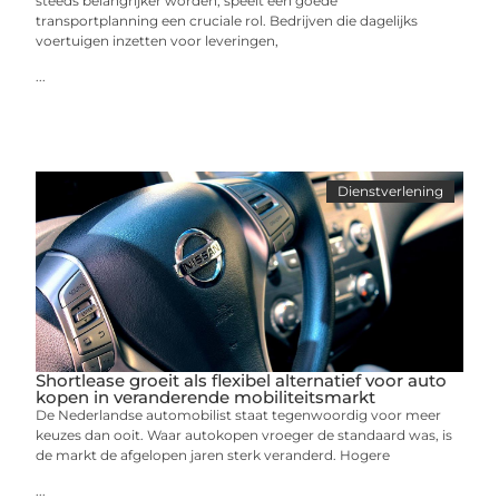
steeds belangrijker worden, speelt een goede
transportplanning een cruciale rol. Bedrijven die dagelijks
voertuigen inzetten voor leveringen,
...
Dienstverlening
Shortlease groeit als flexibel alternatief voor auto
kopen in veranderende mobiliteitsmarkt
De Nederlandse automobilist staat tegenwoordig voor meer
keuzes dan ooit. Waar autokopen vroeger de standaard was, is
de markt de afgelopen jaren sterk veranderd. Hogere
...