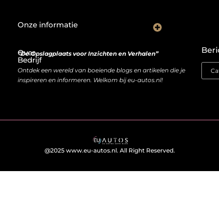
Onze informatie
Wat goede backlinks écht waard zijn (en waarom kopen soms slimmer is dan bouwen)
Van bezoeker naar bron van inkomen: hoe je website geld kan opleveren
Beri
Over
“De Opslagplaats voor Inzichten en Verhalen”
Bedrijf
Ontdek een wereld van boeiende blogs en artikelen die je
inspireren en informeren. Welkom bij eu-autos.nl!
@2025 www.eu-autos.nl. All Right Reserved.