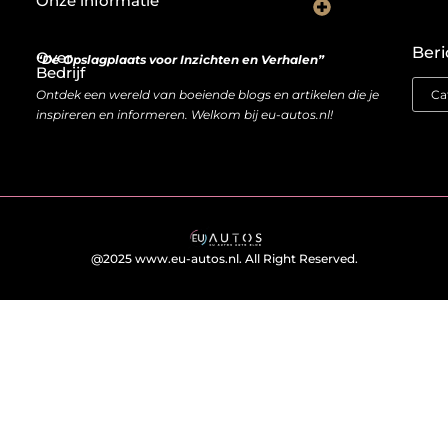
Onze informatie
Wat goede backlinks écht waard zijn (en waarom kopen soms slimmer is dan bouwen)
Van bezoeker naar bron van inkomen: hoe je website geld kan opleveren
Beri
Over
“De Opslagplaats voor Inzichten en Verhalen”
Bedrijf
Ontdek een wereld van boeiende blogs en artikelen die je
inspireren en informeren. Welkom bij eu-autos.nl!
@2025 www.eu-autos.nl. All Right Reserved.