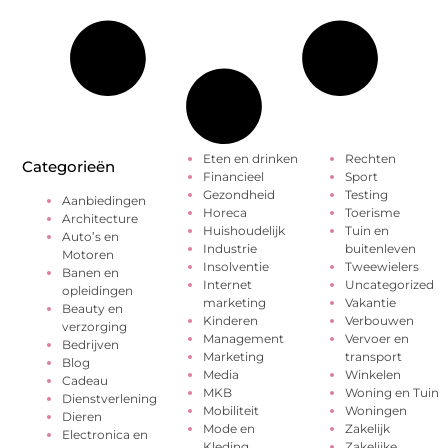
Eten en drinken
Rechten
Categorieën
Financieel
Sport
Gezondheid
Testing
Aanbiedingen
Horeca
Toerisme
Architecture
Huishoudelijk
Tuin en
Auto’s en
Industrie
buitenleven
Motoren
Insolventie
Tweewielers
Banen en
Internet
Uncategorized
opleidingen
marketing
Vakantie
Beauty en
Kinderen
Verbouwen
verzorging
Management
Vervoer en
Bedrijven
Marketing
transport
Blog
Media
Winkelen
Cadeau
MKB
Woning en Tuin
Dienstverlening
Mobiliteit
Woningen
Dieren
Mode en
Zakelijk
Electronica en
Kleding
Zakelijke