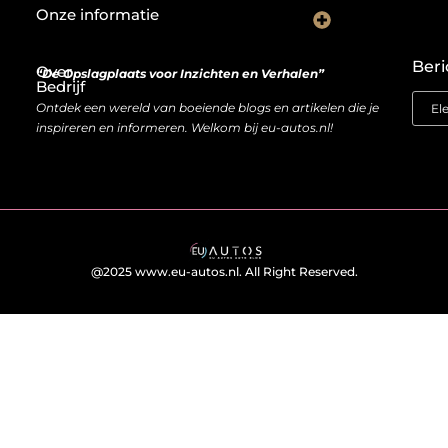
Onze informatie
Wat goede backlinks écht waard zijn (en waarom kopen soms slimmer is dan bouwen)
Van bezoeker naar bron van inkomen: hoe je website geld kan opleveren
Beri
Over
“De Opslagplaats voor Inzichten en Verhalen”
Bedrijf
Ontdek een wereld van boeiende blogs en artikelen die je
inspireren en informeren. Welkom bij eu-autos.nl!
@2025 www.eu-autos.nl. All Right Reserved.