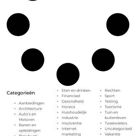
Eten en drinken
Rechten
Categorieën
Financieel
Sport
Gezondheid
Testing
Aanbiedingen
Horeca
Toerisme
Architecture
Huishoudelijk
Tuin en
Auto’s en
Industrie
buitenleven
Motoren
Insolventie
Tweewielers
Banen en
Internet
Uncategorized
opleidingen
marketing
Vakantie
Beauty en