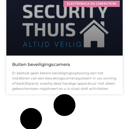
ELECTRONICA EN COMPUTERS
Buiten beveiligingscamera
Er bestaat geen betere beveiligingsoplossing dan het
installeren van een bewakingscamerasysteem in uw woning
of bedrijfspand, waarbij deze handige apparatuur niet alleen
gebeurtenissen registreert en u in staat stelt activiteiten