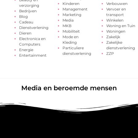
Kinderen
Verbouwen
verzorging
Management
Vervoer en
Bedrijven
Marketing
transport
Blog
Media
Winkelen
Cadeau
MKB
Woning en Tuin
Dienstverlening
Mobiliteit
Woningen
Dieren
Mode en
Zakelijk
Electronica en
Kleding
Zakelijke
Computers
Particuliere
dienstverlening
Energie
dienstverlening
ZZP
Entertainment
Media en beroemde mensen