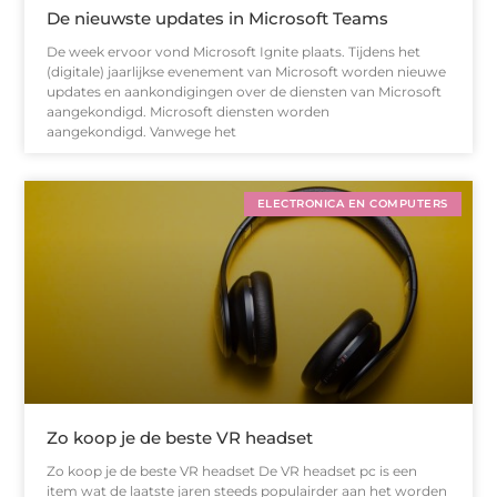
De nieuwste updates in Microsoft Teams
De week ervoor vond Microsoft Ignite plaats. Tijdens het
(digitale) jaarlijkse evenement van Microsoft worden nieuwe
updates en aankondigingen over de diensten van Microsoft
aangekondigd. Microsoft diensten worden
aangekondigd. Vanwege het
ELECTRONICA EN COMPUTERS
Zo koop je de beste VR headset
Zo koop je de beste VR headset De VR headset pc is een
item wat de laatste jaren steeds populairder aan het worden