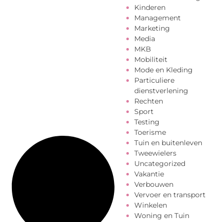
Kinderen
Management
Marketing
Media
MKB
Mobiliteit
Mode en Kleding
Particuliere
dienstverlening
Rechten
Sport
Testing
Toerisme
Tuin en buitenleven
Tweewielers
Uncategorized
Vakantie
Verbouwen
Vervoer en transport
Winkelen
Woning en Tuin