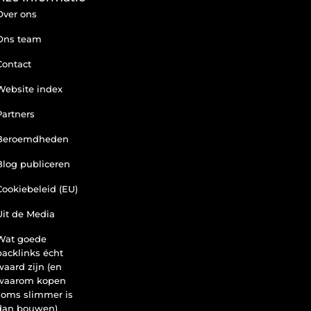
Over ons
Ons team
Contact
Website index
Partners
Beroemdheden
Blog publiceren
Cookiebeleid (EU)
Uit de Media
Wat goede
backlinks écht
waard zijn (en
waarom kopen
soms slimmer is
dan bouwen)