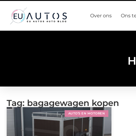
Over ons
Ons t
H
Tag: bagagewagen kopen
AUTO’S EN MOTOREN