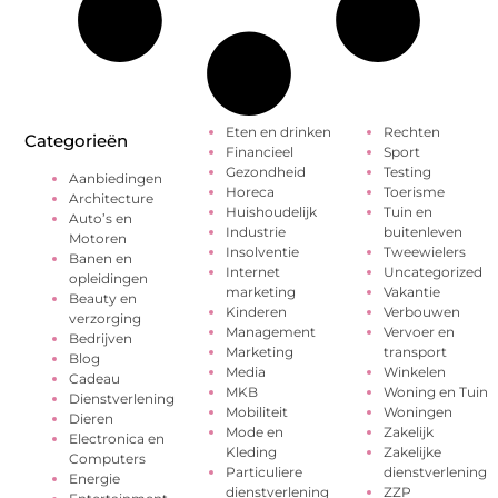
Eten en drinken
Rechten
Categorieën
Financieel
Sport
Gezondheid
Testing
Aanbiedingen
Horeca
Toerisme
Architecture
Huishoudelijk
Tuin en
Auto’s en
Industrie
buitenleven
Motoren
Insolventie
Tweewielers
Banen en
Internet
Uncategorized
opleidingen
marketing
Vakantie
Beauty en
Kinderen
Verbouwen
verzorging
Management
Vervoer en
Bedrijven
Marketing
transport
Blog
Media
Winkelen
Cadeau
MKB
Woning en Tuin
Dienstverlening
Mobiliteit
Woningen
Dieren
Mode en
Zakelijk
Electronica en
Kleding
Zakelijke
Computers
Particuliere
dienstverlening
Energie
dienstverlening
ZZP