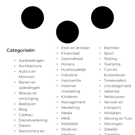
Eten en drinken
Rechten
Categorieën
Financieel
Sport
Gezondheid
Testing
Aanbiedingen
Horeca
Toerisme
Architecture
Huishoudelijk
Tuin en
Auto’s en
Industrie
buitenleven
Motoren
Insolventie
Tweewielers
Banen en
Internet
Uncategorized
opleidingen
marketing
Vakantie
Beauty en
Kinderen
Verbouwen
verzorging
Management
Vervoer en
Bedrijven
Marketing
transport
Blog
Media
Winkelen
Cadeau
MKB
Woning en Tuin
Dienstverlening
Mobiliteit
Woningen
Dieren
Mode en
Zakelijk
Electronica en
Kleding
Zakelijke