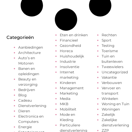
Eten en drinken
Rechten
Categorieën
Financieel
Sport
Gezondheid
Testing
Aanbiedingen
Horeca
Toerisme
Architecture
Huishoudelijk
Tuin en
Auto’s en
Industrie
buitenleven
Motoren
Insolventie
Tweewielers
Banen en
Internet
Uncategorized
opleidingen
marketing
Vakantie
Beauty en
Kinderen
Verbouwen
verzorging
Management
Vervoer en
Bedrijven
Marketing
transport
Blog
Media
Winkelen
Cadeau
MKB
Woning en Tuin
Dienstverlening
Mobiliteit
Woningen
Dieren
Mode en
Zakelijk
Electronica en
Kleding
Zakelijke
Computers
Particuliere
dienstverlening
Energie
dienstverlening
ZZP