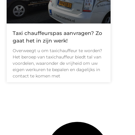
Taxi chauffeurspas aanvragen? Zo
gaat het in zijn werk!
Overweegt u om taxichauffeur te worden?
Het beroep van taxichauffeur biedt tal van
voordelen, waaronder de vrijheid om uw
eigen werkuren te bepalen en dagelijks in
contact te komen met