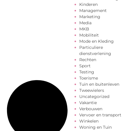
Kinderen
Management
Marketing
Media
MKB
Mobiliteit
Mode en Kleding
Particuliere
dienstverlening
Rechten
Sport
Testing
Toerisme
Tuin en buitenleven
Tweewielers
Uncategorized
Vakantie
Verbouwen
Vervoer en transport
Winkelen
Woning en Tuin