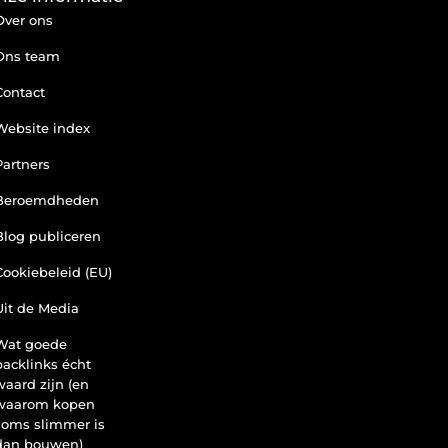
Over ons
Ons team
Contact
Website index
Partners
Beroemdheden
Blog publiceren
Cookiebeleid (EU)
Uit de Media
Wat goede
backlinks écht
waard zijn (en
waarom kopen
soms slimmer is
dan bouwen)