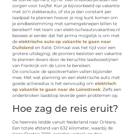
zorgen voor twijfel. Kun je bijvoorbeeld op vakantie
met zo’n stekkerauto, of sta je dan constant per
laadpaal te plannen hoever je nog kunt komen om
je eindbestemming met samengeknepen billen te
bereiken? Het team van elektrischeautovakanties.nl
bewees al eerder dat het prima mogelijk is om met
de
elektrische auto op vakantie te gaan naar
Duitsland
en Italië. Ditmaal was het tijd voor een
grotere uitdaging; de pioniers besloten een vakantie
te plannen dwars door de beruchte laadwoestijnen
van Frankrijk om de Loire te bereiken.
De conclusie: de spookverhalen vallen bijzonder
mee. Met wat planning en een elektrische auto met
goede actieradius is het eenvoudig om
elektrisch
op vakantie te gaan naar de Loirestreek
. Zelfs een
onderbroken laadstop leverde geen problemen op.
Hoe zag de reis eruit?
De heenreis leidde vanuit Nederland naar Orléans.
Een totale afstand van 632 kilometer, waarbij de
Kona Electric 100% geladen vertrok en drie