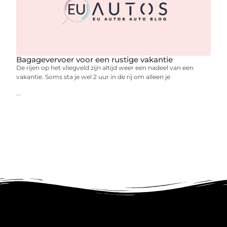
Bagagevervoer voor een rustige vakantie
De rijen op het vliegveld zijn altijd weer een nadeel van een
vakantie. Soms sta je wel 2 uur in de rij om alleen je
...