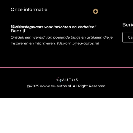
Onze informatie
Wat goede backlinks écht waard zijn (en waarom kopen soms slimmer is dan bouwen)
Van bezoeker naar bron van inkomen: hoe je website geld kan opleveren
Beri
Over
“De Opslagplaats voor Inzichten en Verhalen”
Bedrijf
Ontdek een wereld van boeiende blogs en artikelen die je
inspireren en informeren. Welkom bij eu-autos.nl!
@2025 www.eu-autos.nl. All Right Reserved.