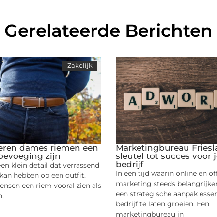
Gerelateerde Berichten
Zakelijk
eren dames riemen een
Marketingbureau Friesl
 toevoeging zijn
sleutel tot succes voor
bedrijf
een klein detail dat verrassend
In een tijd waarin online en of
 kan hebben op een outfit.
marketing steeds belangrijker
nsen een riem vooral zien als
een strategische aanpak essen
h,
bedrijf te laten groeien. Een
marketingbureau in