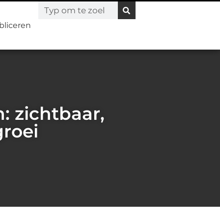
bliceren
 zichtbaar,
groei