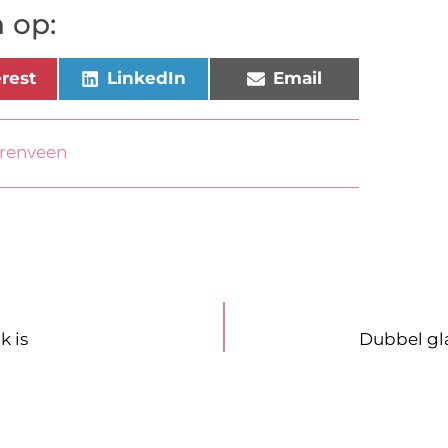
 op:
erest
LinkedIn
Email
erenveen
k is
Dubbel gl