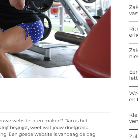
Zak
vas
Rit
eff
Zak
nie
Een
let
Wel
en 
Kle
ieuwe website laten maken? Dan is het
ve
drijf begrijpt, weet wat jouw doelgroep
ling. Een goede website is vandaag de dag
Zul