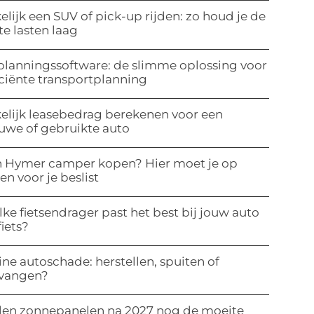
elijk een SUV of pick-up rijden: zo houd je de
te lasten laag
planningssoftware: de slimme oplossing voor
iciënte transportplanning
elijk leasebedrag berekenen voor een
uwe of gebruikte auto
 Hymer camper kopen? Hier moet je op
ten voor je beslist
ke fietsendrager past het best bij jouw auto
fiets?
ine autoschade: herstellen, spuiten of
rvangen?
len zonnepanelen na 2027 nog de moeite