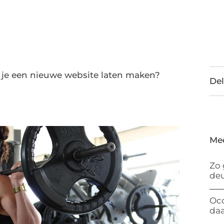
 je een nieuwe website laten maken?
Del
Me
Zo 
de
Occ
da