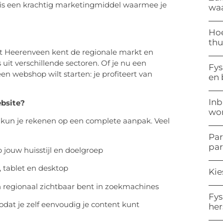
et is een krachtig marketingmiddel waarmee je
waa
Hoe
thu
it Heerenveen kent de regionale markt en
it verschillende sectoren. Of je nu een
Fys
n webshop wilt starten: je profiteert van
en
Inb
ebsite?
won
, kun je rekenen op een complete aanpak. Veel
Par
pa
 jouw huisstijl en doelgroep
 tablet en desktop
Kie
én regionaal zichtbaar bent in zoekmachines
Fys
zodat je zelf eenvoudig je content kunt
her