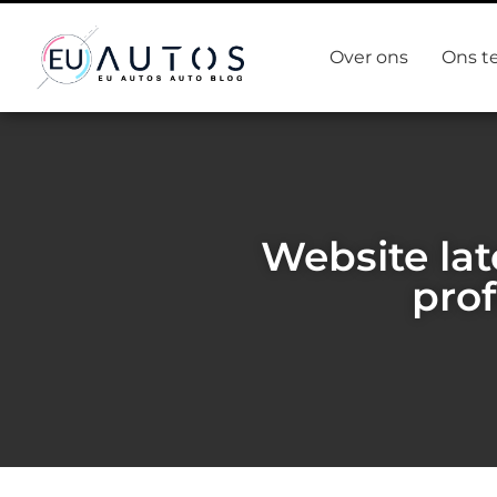
Over ons
Ons t
Website la
prof