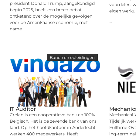
president Donald Trump, aangekondigd
voordelen, 
begin 2025, heeft een breed debat
eigen werkur
ontketend over de mogelijke gevolgen
...
voor de Amerikaanse economie, met
name
...
Banen en opleidingen
IT Auditor
Mechanica
Crelan is een coöperatieve bank en 100%
Mechanical 
Belgisch. Het is de zevende bank van ons
Tijdelijk wer
land. Op het hoofdkantoor in Anderlecht
Fulltime Ove
werken 400 medewerkers. Heeft
lng-termina