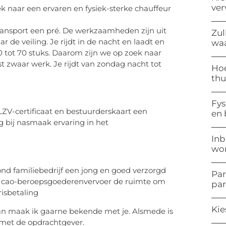
ve
oek naar een ervaren en fysiek-sterke chauffeur
transport een pré. De werkzaamheden zijn uit
Zul
de veiling. Je rijdt in de nacht en laadt en
waa
0 tot 70 stuks. Daarom zijn we op zoek naar
st zwaar werk. Je rijdt van zondag nacht tot
Hoe
thu
Fys
LZV-certificaat en bestuurderskaart een
en
g bij nasmaak ervaring in het
Inb
won
nd familiebedrijf een jong en goed verzorgd
Par
e cao-beroepsgoederenvervoer de ruimte om
pa
risbetaling
Kie
an maak ik gaarne bekende met je. Alsmede is
met de opdrachtgever.