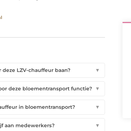
l
or deze LZV-chauffeur baan?
▼
oor deze bloementransport functie?
▼
auffeur in bloementransport?
▼
rijf aan medewerkers?
▼