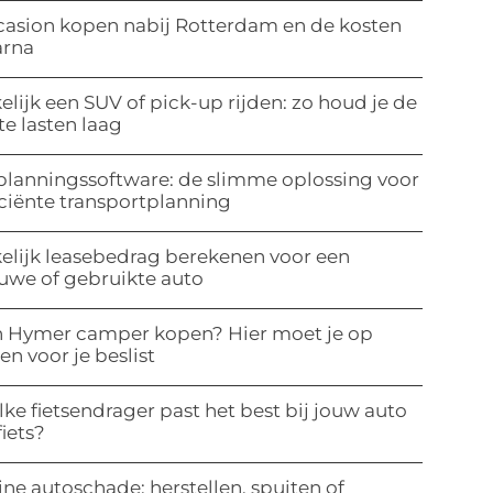
asion kopen nabij Rotterdam en de kosten
arna
elijk een SUV of pick-up rijden: zo houd je de
te lasten laag
planningssoftware: de slimme oplossing voor
iciënte transportplanning
elijk leasebedrag berekenen voor een
uwe of gebruikte auto
 Hymer camper kopen? Hier moet je op
ten voor je beslist
ke fietsendrager past het best bij jouw auto
fiets?
ine autoschade: herstellen, spuiten of