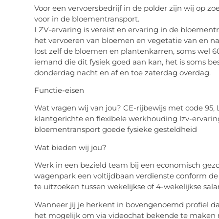
Voor een vervoersbedrijf in de polder zijn wij op z
voor in de bloementransport.
LZV-ervaring is vereist en ervaring in de bloemen
het vervoeren van bloemen en vegetatie van en naar 
lost zelf de bloemen en plantenkarren, soms wel 6
iemand die dit fysiek goed aan kan, het is soms be
donderdag nacht en af en toe zaterdag overdag.
Functie-eisen
Wat vragen wij van jou? CE-rijbewijs met code 95, 
klantgerichte en flexibele werkhouding lzv-ervarin
bloementransport goede fysieke gesteldheid
Wat bieden wij jou?
Werk in een bezield team bij een economisch gezo
wagenpark een voltijdbaan verdienste conform d
te uitzoeken tussen wekelijkse of 4-wekelijkse sala
Wanneer jij je herkent in bovengenoemd profiel d
het mogelijk om via videochat bekende te maken 