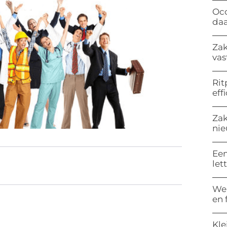
Occ
da
Zak
vas
Rit
eff
Zak
nie
Een
let
Wel
en 
Kle