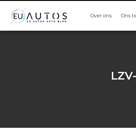
Over ons
Ons t
LZV-