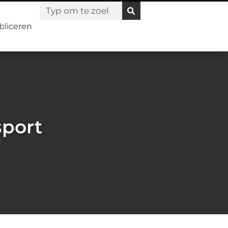
bliceren
sport