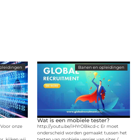
pleidingen
Banen en opleidingen
Wat is een mobiele tester?
 Voor onze
http://youtu.be/iHYrOBkcd-c Er moet
onderscheid worden gemaakt tussen het
, kijken wij
testen van mobiele versies van sites /