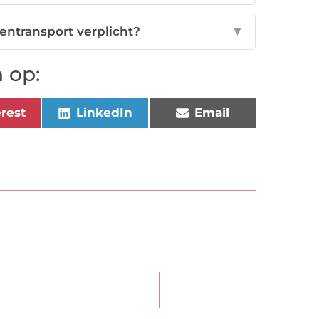
mentransport verplicht?
▼
 op:
erest
LinkedIn
Email