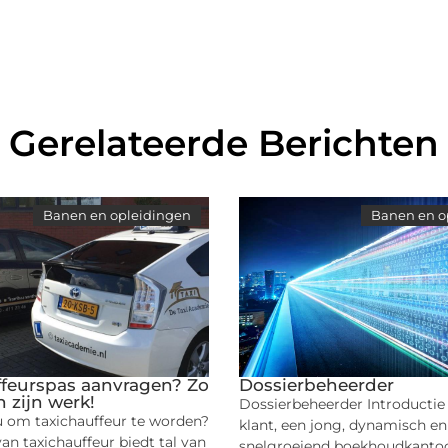
Gerelateerde Berichten
Banen en opleidingen
Banen en o
ffeurspas aanvragen? Zo
Dossierbeheerder
n zijn werk!
Dossierbeheerder Introductie
 om taxichauffeur te worden?
klant, een jong, dynamisch en
an taxichauffeur biedt tal van
snelgroeiend boekhoudkantoor