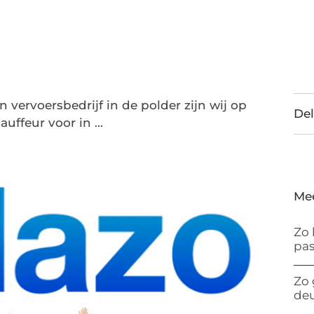
vervoersbedrijf in de polder zijn wij op
Del
uffeur voor in ...
Me
Zo 
pas
Zo 
de