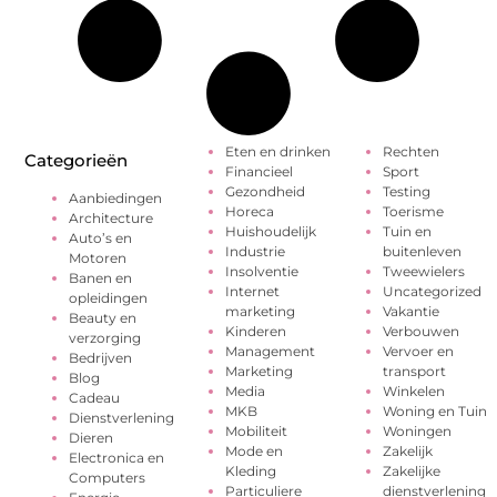
Eten en drinken
Rechten
Categorieën
Financieel
Sport
Gezondheid
Testing
Aanbiedingen
Horeca
Toerisme
Architecture
Huishoudelijk
Tuin en
Auto’s en
Industrie
buitenleven
Motoren
Insolventie
Tweewielers
Banen en
Internet
Uncategorized
opleidingen
marketing
Vakantie
Beauty en
Kinderen
Verbouwen
verzorging
Management
Vervoer en
Bedrijven
Marketing
transport
Blog
Media
Winkelen
Cadeau
MKB
Woning en Tuin
Dienstverlening
Mobiliteit
Woningen
Dieren
Mode en
Zakelijk
Electronica en
Kleding
Zakelijke
Computers
Particuliere
dienstverlening