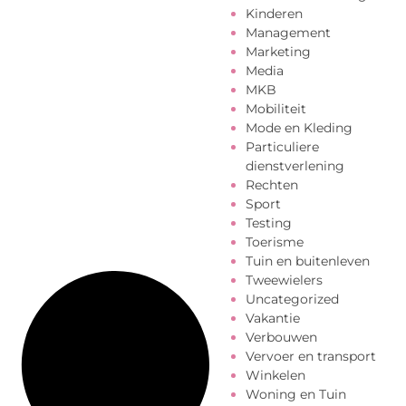
Kinderen
Management
Marketing
Media
MKB
Mobiliteit
Mode en Kleding
Particuliere
dienstverlening
Rechten
Sport
Testing
Toerisme
Tuin en buitenleven
Tweewielers
Uncategorized
Vakantie
Verbouwen
Vervoer en transport
Winkelen
Woning en Tuin