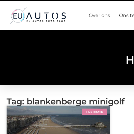
Over ons
Ons t
H
Tag: blankenberge minigolf
TOERISME