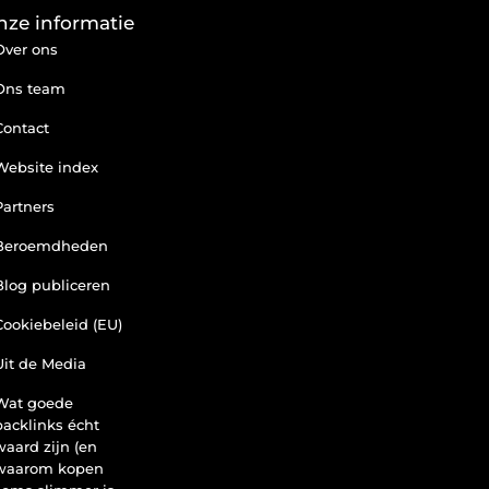
nze informatie
Over ons
Ons team
Contact
Website index
Partners
Beroemdheden
Blog publiceren
Cookiebeleid (EU)
Uit de Media
Wat goede
backlinks écht
waard zijn (en
waarom kopen