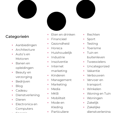
Eten en drinken
Rechten
Categorieën
Financieel
Sport
Gezondheid
Testing
Aanbiedingen
Horeca
Toerisme
Architecture
Huishoudelijk
Tuin en
Auto’s en
Industrie
buitenleven
Motoren
Insolventie
Tweewielers
Banen en
Internet
Uncategorized
opleidingen
marketing
Vakantie
Beauty en
Kinderen
Verbouwen
verzorging
Management
Vervoer en
Bedrijven
Marketing
transport
Blog
Media
Winkelen
Cadeau
MKB
Woning en Tuin
Dienstverlening
Mobiliteit
Woningen
Dieren
Mode en
Zakelijk
Electronica en
Kleding
Zakelijke
Computers
Particuliere
dienstverlening