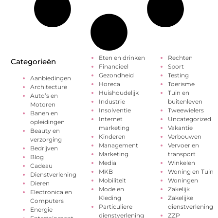
Eten en drinken
Rechten
Categorieën
Financieel
Sport
Gezondheid
Testing
Aanbiedingen
Horeca
Toerisme
Architecture
Huishoudelijk
Tuin en
Auto’s en
Industrie
buitenleven
Motoren
Insolventie
Tweewielers
Banen en
Internet
Uncategorized
opleidingen
marketing
Vakantie
Beauty en
Kinderen
Verbouwen
verzorging
Management
Vervoer en
Bedrijven
Marketing
transport
Blog
Media
Winkelen
Cadeau
MKB
Woning en Tuin
Dienstverlening
Mobiliteit
Woningen
Dieren
Mode en
Zakelijk
Electronica en
Kleding
Zakelijke
Computers
Particuliere
dienstverlening
Energie
dienstverlening
ZZP