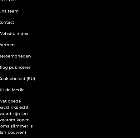
Ons team
Contact
Website index
Partners
Beroemdheden
Blog publiceren
Cookiebeleid (EU)
Uit de Media
Wat goede
backlinks écht
waard zijn (en
waarom kopen
soms slimmer is
dan bouwen)