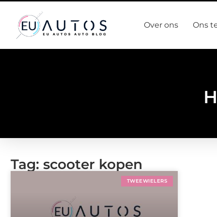
Over ons
Ons t
H
Tag: scooter kopen
TWEEWIELERS