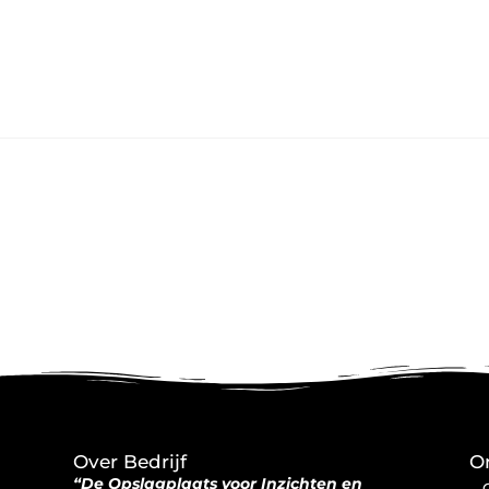
Over Bedrijf
O
“De Opslagplaats voor Inzichten en