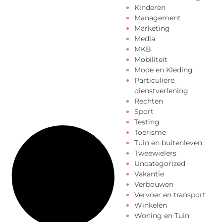
Kinderen
Management
Marketing
Media
MKB
Mobiliteit
Mode en Kleding
Particuliere
dienstverlening
Rechten
Sport
Testing
Toerisme
Tuin en buitenleven
Tweewielers
Uncategorized
Vakantie
Verbouwen
Vervoer en transport
Winkelen
Woning en Tuin