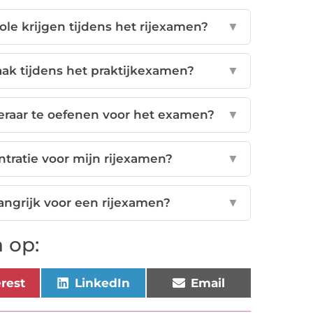
le krijgen tijdens het rijexamen?
▼
aak tijdens het praktijkexamen?
▼
leraar te oefenen voor het examen?
▼
tratie voor mijn rijexamen?
▼
angrijk voor een rijexamen?
▼
 op:
erest
LinkedIn
Email