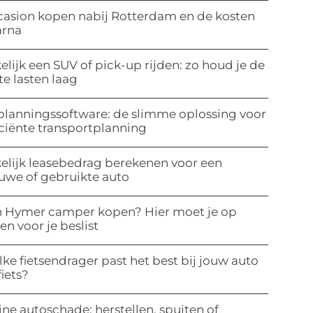
asion kopen nabij Rotterdam en de kosten
arna
elijk een SUV of pick-up rijden: zo houd je de
te lasten laag
planningssoftware: de slimme oplossing voor
iciënte transportplanning
elijk leasebedrag berekenen voor een
uwe of gebruikte auto
 Hymer camper kopen? Hier moet je op
ten voor je beslist
ke fietsendrager past het best bij jouw auto
fiets?
ine autoschade: herstellen, spuiten of