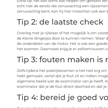
Extra tip: het kan soms ook helpen om gewoon eerl
echt niet de eerste die zenuwachtig een rijexamen
zenuwachtig bent, kan hij hier misschien ook een
Tip 2: de laatste check
Overleg met je rijleraar of het mogelijk is om v
de kleine dingetjes door te kunnen nemen. Waar di
de onderdelen van de motor. Het is ook een goede 
het examen. Daarnaast krijg je er zelfvertrouwen va
Tip 3: fouten maken is 
Zelfs tijdens het praktijkexamen is het niet erg om 
hebt gemaakt, vertel dat je fout zit en indien mogel
algemene beeld wat de examinator van je heeft. Als 
examinator dat je de fout direct doorhad en dat je
Tip 4: bereid je goed v