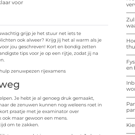
klaar voor
ve
Zul
waa
wachtig grijp je het stuur net iets te
ichten ook alweer? Krijg jij het al warm als je
Hoe
thu
l voor jou geschreven! Kort en bondig zetten
ndigste tips voor je op een rijtje, zodat jij na
n.
Fys
en
 weg
Inb
won
elpen. Je hebt je al genoeg druk gemaakt,
Par
d, maar de zenuwen kunnen nog weleens roet in
pa
ort praatje met je examinator over
ijk ook maar gewoon een mens.
tijd om te zakken.
Kie