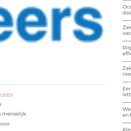
Occ
da
Zak
vas
Rit
eff
Zak
nie
Een
en weg
let
k
Wel
s menselijk
en 
 voor
Kle