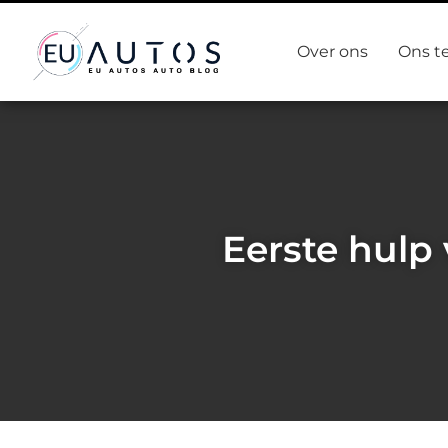
Over ons
Ons t
Eerste hulp