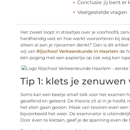
Conclusie: jij bent er 
Veelgestelde vragen
Het zweet loopt in straaltjes over je voorhoofd, zenu
hardhandig vast en hoe werkt voorsorteren bij stopl
alleen al aan je rijexamen denkt? Dan is dit artike
wij van
Rijschool Verkeerskunde in Haarlem
de ha
één poging met een papiertje op zak weg kan lope
Tip 1: klets je zenuwen
Soms kan een beetje small talk voor het examen h
geoefend en geleerd. De theorie zit al in je hoof
het eten gaan gooien. Maak van tevoren even een k
bijvoorbeeld het weer. De examinator is uiteindel
Door even te kletsen, geef je de spanning even de 