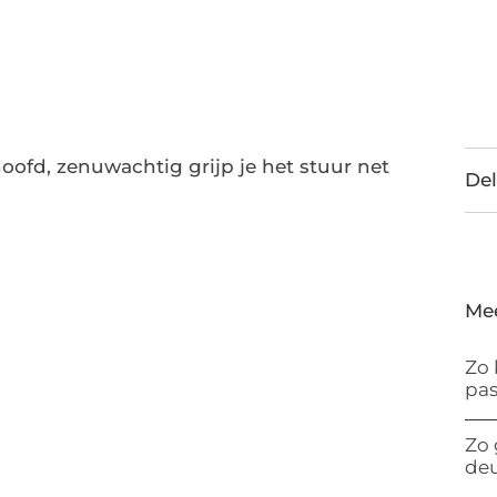
hoofd, zenuwachtig grijp je het stuur net
Del
Me
Zo 
pas
Zo 
de