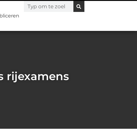
bliceren
s rijexamens